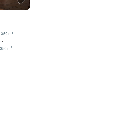
e 350 m²
e
...
2
350 m