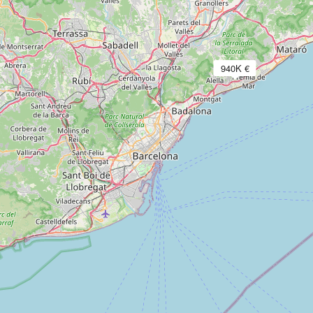
940K €