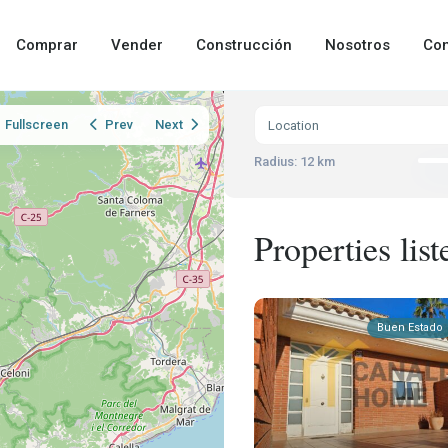
Comprar
Vender
Construcción
Nosotros
Con
Fullscreen
Prev
Next
Radius:
12 km
Properties lis
Buen Estado