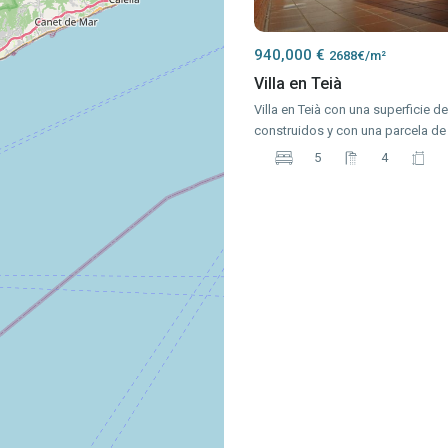
940,000 €
2688€/m²
Villa en Teià
Villa en Teià con una superficie d
construidos y con una parcela d
5
4