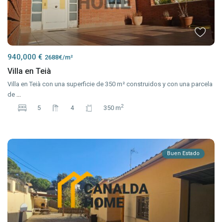
940,000 €
2688€/m²
Villa en Teià
Villa en Teià con una superficie de 350 m² construidos y con una parcela
de
...
2
5
4
350 m
Buen Estado