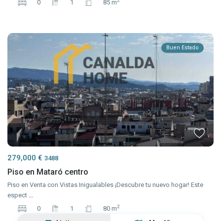
2
0
1
85 m
Buen Estado
279,000 €
3488
Piso en Mataró centro
Piso en Venta con Vistas Inigualables ¡Descubre tu nuevo hogar! Este
espect
...
2
0
1
80 m