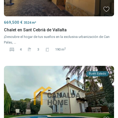
669,500 €
3524 m²
Chalet en Sant Cebrià de Vallalta
¡Descubre el hogar de tus sueños en la exclusiva urbanización de Can
Palau,
...
2
4
3
190 m
Buen Estado