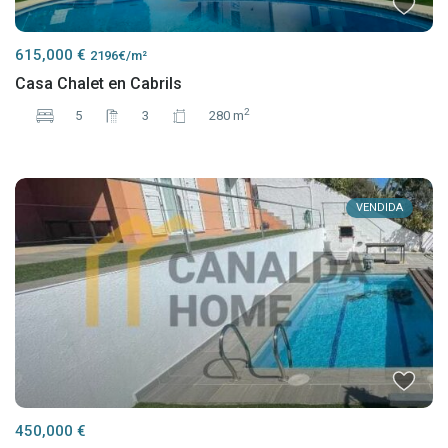
615,000 €
2196€/m²
Casa Chalet en Cabrils
2
5
3
280 m
VENDIDA
450,000 €