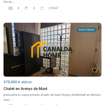
Far en
...
2
3
3
210 m
Buen Estado
370,000 €
4352 m²
Chalet en Arenys de Munt
¡Descubre tu oasis privado al lado de Sant Vicenç de Montalt en término
mun
...