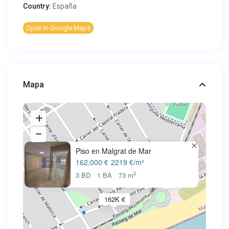
Country:
España
Open In Google Maps
Mapa
Piso en Malgrat de Mar
162,000 €
2219 €/m²
2
3 BD
1 BA
73 m
162K €