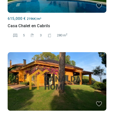
615,000 €
2196€/m²
Casa Chalet en Cabrils
2
5
3
280 m