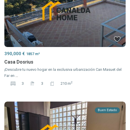
390,000 €
1857 m²
Casa Dosrius
¡Descubre tu nuevo hogar en la exclusiva urbanización Can Masuet del
Far en
...
2
3
3
210 m
Buen Estado