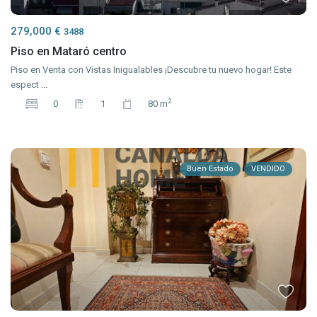
279,000 €
3488
Piso en Mataró centro
Piso en Venta con Vistas Inigualables ¡Descubre tu nuevo hogar! Este
espect
...
2
0
1
80 m
Buen Estado
VENDIDO