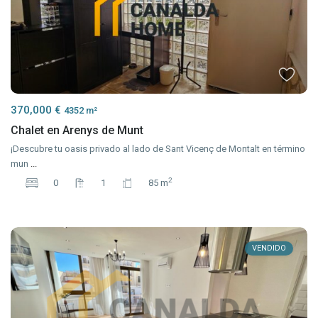
370,000 €
4352 m²
Chalet en Arenys de Munt
¡Descubre tu oasis privado al lado de Sant Vicenç de Montalt en término
mun
...
2
0
1
85 m
VENDIDO