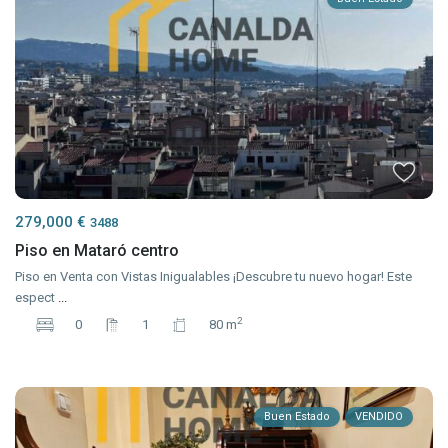
279,000 €
3488
Piso en Mataró centro
Piso en Venta con Vistas Inigualables ¡Descubre tu nuevo hogar! Este
espect
...
2
0
1
80 m
Buen Estado
VENDIDO