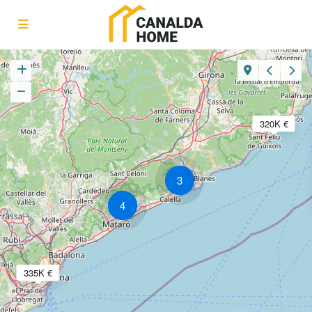
320K €
3
4
335K €