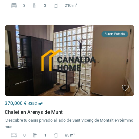
2
3
3
210 m
Buen Estado
370,000 €
4352 m²
Chalet en Arenys de Munt
¡Descubre tu oasis privado al lado de Sant Vicenç de Montalt en término
mun
...
2
0
1
85 m