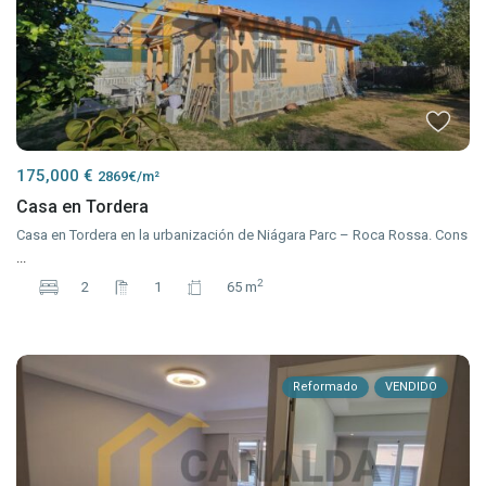
175,000 €
2869€/m²
Casa en Tordera
Casa en Tordera en la urbanización de Niágara Parc – Roca Rossa. Cons
...
2
2
1
65 m
Reformado
VENDIDO