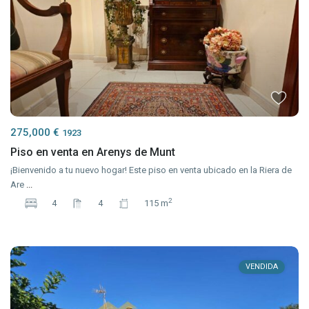
275,000 €
1923
Piso en venta en Arenys de Munt
¡Bienvenido a tu nuevo hogar! Este piso en venta ubicado en la Riera de
Are
...
2
4
4
115 m
VENDIDA