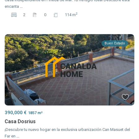
encanta
...
2
2
0
114 m
Buen Estado
390,000 €
1857 m²
Casa Dosrius
¡Descubre tu nuevo hogar en la exclusiva urbanización Can Masuet del
Far en
...